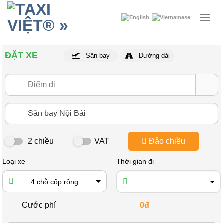
Skip
to
content
ĐẶT XE
Sân bay
Đường dài
2 chiều
VAT
Đảo chiều
Loại xe
Thời gian đi
4 chỗ cốp rộng
Cước phí
0đ