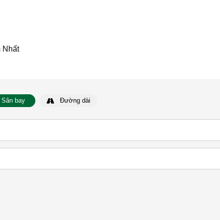
m Nhất
Sân bay
Đường dài