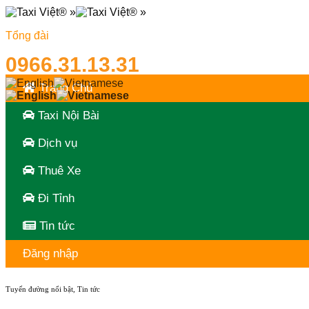
Skip
to
Tổng đài
content
0966.31.13.31
Trang Chủ
Taxi Nội Bài
Dịch vụ
Thuê Xe
Đi Tỉnh
Tin tức
Đăng nhập
Tuyến đường nổi bật
,
Tin tức