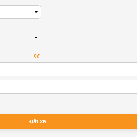
0đ
Đặt xe