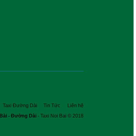
Taxi Đường Dài
Tin Tức
Liên hệ
Bài - Đường Dài
- Taxi Noi Bai © 2018