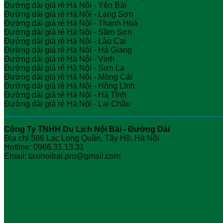
Đường dài giá rẻ Hà Nội - Yên Bái
Đường dài giá rẻ Hà Nội - Lạng Sơn
Đường dài giá rẻ Hà Nội - Thanh Hoá
Đường dài giá rẻ Hà Nội - Sầm Sơn
Đường dài giá rẻ Hà Nội - Lào Cai
Đường dài giá rẻ Hà Nội - Hà Giang
Đường dài giá rẻ Hà Nội - Vinh
Đường dài giá rẻ Hà Nội - Sơn La
Đường dài giá rẻ Hà Nội - Móng Cái
Đường dài giá rẻ Hà Nội - Hồng Lĩnh
Đường dài giá rẻ Hà Nội - Hà Tĩnh
Đường dài giá rẻ Hà Nội - Lai Châu
Công Ty TNHH Du Lịch Nội Bài - Đường Dài
Địa chỉ 586 Lạc Long Quân, Tây Hồ, Hà Nội
Hotline: 0966.31.13.31
Email: taxinoibai.pro@gmail.com