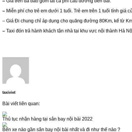
–
Giá trên đã bao gồm tất cả phí cầu đường bến bãi.
–
Miễn phí cho trẻ em dưới 1 tuổi. Trẻ em trên 1 tuổi tính giá c
– Giá Đi chung chỉ áp dụng cho quãng đường 80Km, kể từ Km
–
Taxi đón trả hành khách tận nhà tại khu vực nội thành Hà N
taxiviet
Bài viết liên quan:
Thủ tục nhận hàng tại sân bay nội bài 2022
Bến xe nào gần sân bay nội bài nhất và đi như thế nào ?