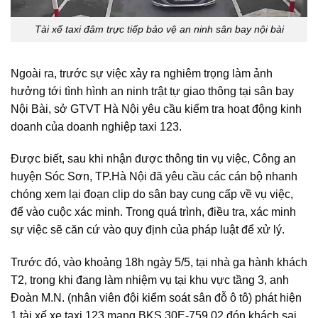
Tài xế taxi đâm trực tiếp bảo vệ an ninh sân bay nội bài
Ngoài ra, trước sự việc xảy ra nghiêm trọng làm ảnh
hưởng tới tình hình an ninh trật tự giao thông tại sân bay
Nội Bài, sở GTVT Hà Nội yêu cầu kiểm tra hoạt động kinh
doanh của doanh nghiệp taxi 123.
Được biết, sau khi nhận được thông tin vụ việc, Công an
huyện Sóc Sơn, TP.Hà Nội đã yêu cầu các cán bộ nhanh
chóng xem lại đoạn clip do sân bay cung cấp về vụ việc,
để vào cuộc xác minh. Trong quá trình, điều tra, xác minh
sự việc sẽ căn cứ vào quy định của pháp luật để xử lý.
Trước đó, vào khoảng 18h ngày 5/5, tại nhà ga hành khách
T2, trong khi đang làm nhiệm vụ tại khu vực tầng 3, anh
Đoàn M.N. (nhân viên đội kiểm soát sân đỗ ô tô) phát hiện
1 tài xế xe taxi 123 mang BKS 30E-759.02 đón khách sai