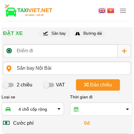
Skip
to
content
ĐẶT XE
Sân bay
Đường dài
2 chiều
VAT
Đảo chiều
Loại xe
Thời gian đi
4 chỗ cốp rộng
Cước phí
0đ