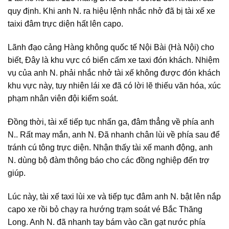
quy định. Khi anh N. ra hiệu lệnh nhắc nhở đã bị tài xế xe
taixi đâm trực diện hất lên capo.
Lãnh đạo cảng Hàng không quốc tế Nội Bài (Hà Nội) cho
biết, Đây là khu vực có biển cấm xe taxi đón khách. Nhiệm
vụ của anh N. phải nhắc nhở tài xế không được đón khách
khu vực này, tuy nhiên lái xe đã có lời lẽ thiếu văn hóa, xúc
phạm nhân viên đội kiểm soát.
Đồng thời, tài xế tiếp tục nhấn ga, đâm thẳng về phía anh
N.. Rất may mắn, anh N. Đã nhanh chân lùi về phía sau để
tránh cú tông trực diện. Nhận thấy tài xế manh động, anh
N. dùng bộ đàm thông báo cho các đồng nghiệp đến trợ
giúp.
Lúc này, tài xế taxi lùi xe và tiếp tục đâm anh N. bật lên nắp
capo xe rồi bỏ chạy ra hướng trạm soát vé Bắc Thăng
Long. Anh N. đã nhanh tay bám vào cần gạt nước phía