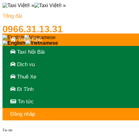
Skip
to
Tổng đài
content
0966.31.13.31
Trang Chủ
Taxi Nội Bài
Dịch vụ
Thuê Xe
Đi Tỉnh
Tin tức
Đăng nhập
Tin tức