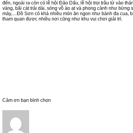
đến, ngoài ra còn có lễ hội Đảo Dấu, lễ hội trọi trâu từ vào t
vàng, bãi cát trải dài, sóng vỗ ào ạt và phong cảnh như bừng
máy,…Đồ Sơn có khá nhiều món ăn ngon như bánh đa cua, bánh
tham quan được nhiều nơi cũng như khu vui chơi giải trí.
Cảm ơn bạn bình chọn