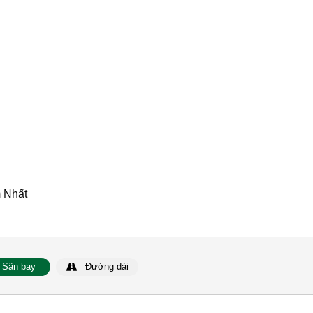
m Nhất
Sân bay
Đường dài