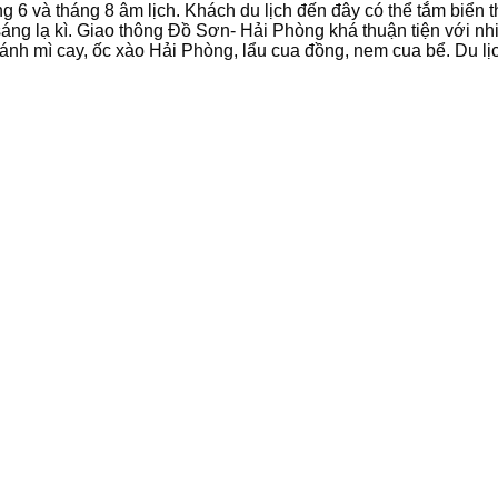
háng 6 và tháng 8 âm lịch. Khách du lịch đến đây có thể tắm biể
 sáng lạ kì. Giao thông Đồ Sơn- Hải Phòng khá thuận tiện với n
 mì cay, ốc xào Hải Phòng, lẩu cua đồng, nem cua bể. Du lịch