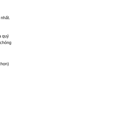
 nhất.
a quý
h chóng
 chọn)