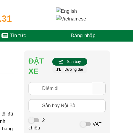
.31
Tin tức
Đăng nhập
ĐẶT
Sân bay
XE
Đường dài
tôi đã
2
ình
VAT
chiều
ác hãng