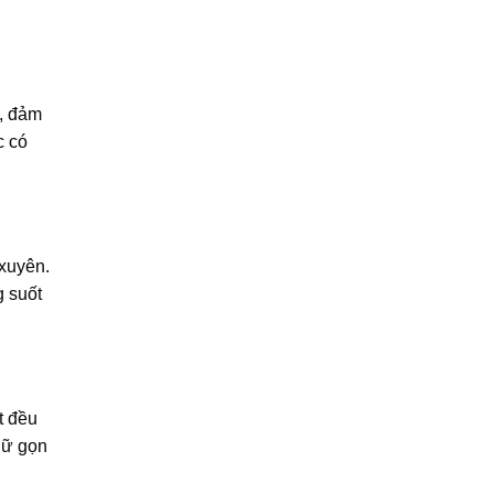
ẽ, đảm
c có
 xuyên.
g suốt
t đều
iữ gọn