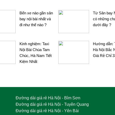
Bến xe nào gần sân
Từ Sân bay N
bay nội bài nhất và
có những ch
đi như thế nào ?
dưới đây ?
Kinh nghiệm: Taxi
Hướng dẫn: 
Nội Bài Chùa Tam
Hà Nội Bắc 
Chúc, Hà Nam Tiết
Giá Rẻ Chỉ 
Kiệm Nhất
Đường dài giá rẻ Hà Nội - Bỉm Sơn
Đường dài giá rẻ Hà Nội - Tuyên Quang
Đường dài giá rẻ Hà Nội - Yên Bái