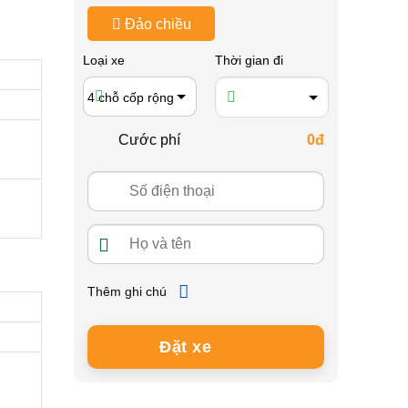
Đảo chiều
Loại xe
Thời gian đi
4 chỗ cốp rộng
Cước phí
0đ
Thêm ghi chú
Đặt xe