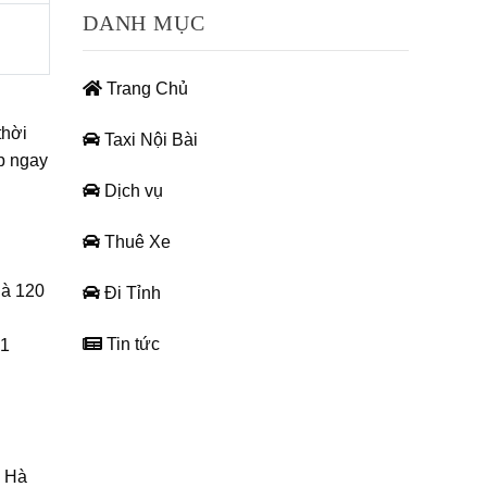
DANH MỤC
Trang Chủ
thời
Taxi Nội Bài
p ngay
Dịch vụ
Thuê Xe
là 120
Đi Tỉnh
Tin tức
 1
i Hà