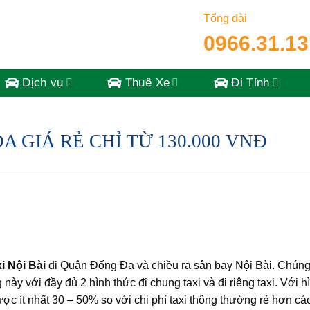
Tổng đài
0966.31.13
Dịch vụ
Thuê Xe
Đi Tỉnh
A GIÁ RẺ CHỈ TỪ 130.000 VNĐ
xi Nội Bài
đi Quận Đống Đa và chiều ra sân bay Nội Bài. Chúng 
này với đầy đủ 2 hình thức đi chung taxi và đi riêng taxi. Với h
được ít nhất 30 – 50% so với chi phí taxi thông thường rẻ hơn c