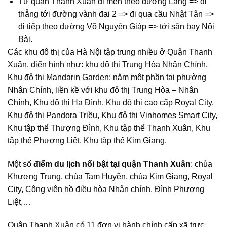
Từ quận Thanh Xuân đi men theo đường Láng => đi
thẳng tới đường vành đai 2 => đi qua cầu Nhật Tân =>
đi tiếp theo đường Võ Nguyên Giáp => tới sân bay Nội
Bài.
Các khu đô thị của Hà Nội tập trung nhiều ở Quận Thanh
Xuân, điển hình như: khu đô thị Trung Hòa Nhân Chính,
Khu đô thị Mandarin Garden: nằm một phần tại phường
Nhân Chính, liền kề với khu đô thị Trung Hòa – Nhân
Chính, Khu đô thị Hạ Đình, Khu đô thị cao cấp Royal City,
Khu đô thị Pandora Triều, Khu đô thị Vinhomes Smart City,
Khu tập thể Thượng Đình, Khu tập thể Thanh Xuân, Khu
tập thể Phương Liệt, Khu tập thể Kim Giang.
Một số
điểm du lịch nổi bật tại quận Thanh Xuân
: chùa
Khương Trung, chùa Tam Huyền, chùa Kim Giang, Royal
City, Công viên hồ điều hòa Nhân chính, Đình Phương
Liệt,…
Quận Thanh Xuân có 11 đơn vị hành chính cấp xã trực