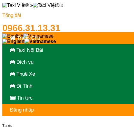
Skip
to
Tổng đài
content
0966.31.13.31
Trang Chủ
Taxi Nội Bài
Dịch vụ
Thuê Xe
Đi Tỉnh
Tin tức
Đăng nhập
Tin tức