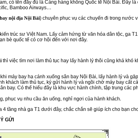
 Nam, có tên đầy đủ là Cảng hàng không Quốc tế Nội Bài. Đây là
Pacific, Bamboo Airways…
bay nội địa Nội Bài
) chuyên phục vụ các chuyến đi trong nước v
iến trúc sư Việt Nam. Lấy cảm hứng từ văn hóa dân tộc, ga T1 
 bè quốc tế có cơ hội đến với nơi đây.
i
thì việc tìm nơi làm thủ tục hay lấy hành lý thôi cũng khá khó 
hi máy bay hạ cánh xuống sân bay Nội Bài, lấy hành lý và gặp
 khách làm thủ tục, ký gửi hành lý và ngồi chờ máy bay cất c
n bay. Có thể hiểu đây là khu vực hành chính, tập trung các p
g, phục vụ nhu cầu ăn uống, nghỉ ngơi của hành khách.
a 4 tầng nhà ga T1 dưới đây, chắc chắn sẽ giúp ích cho bạn cho
Ý GỬI