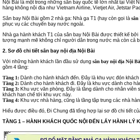
Nội Bài là một trong những sân bay quốc tế lớn nhất tại Việt
hàng không nội địa như Vietnam Airline, Vietjet Air, Jetstar 
Sân bay Nội Bài gồm 2 nhà ga: Nhà ga T1 (hay còn gọi là
sân 
phục vụ các chuyến bay nước ngoài.
Nhà ga hành khách T1 của sân bay Nội Bài được thiết kế bởi k
tượng mạnh mẽ không chỉ người dân trong nước mà còn cả bạn
2. Sơ đồ chi tiết sân bay nội địa Nội Bài
Với những hành khách lần đầu sử dụng
sân bay nội địa Nội Bà
gồm 4 tầng:
Tầng 1:
Dành cho hành khách đến. Đây là khu vực đón khách k
Tầng 2:
Dành cho hành khách đi. Đây là khu vực dành cho hành
Tầng 3:
Khu vực văn phòng. Đây là tầng dành cho nhân viên sâ
khách hạn chế tới khu vực này.
Tầng 4:
Khu vực nhà hàng, cũng là tầng tập trung các nhà hàn
Hiểu được điều đó, Đi Chung đã tổng hợp lại sơ đồ chi tiết củ
TẦNG 1 – HÀNH KHÁCH QUỐC NỘI ĐẾN LẤY HÀNH LÝ K